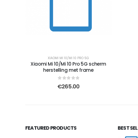
XIAOMI MI 10/MI 10 PRO 5G
Xiaomi Mi 10/Mi 10 Pro 5G scherm
herstelling met frame
0
out of 5
€
265.00
FEATURED PRODUCTS
BEST SE