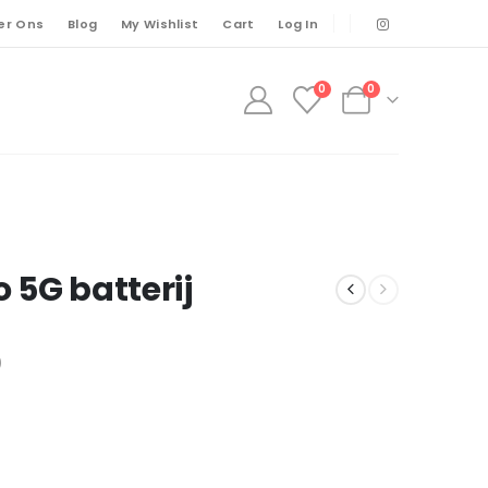
er Ons
Blog
My Wishlist
Cart
Log In
0
0
o 5G batterij
)