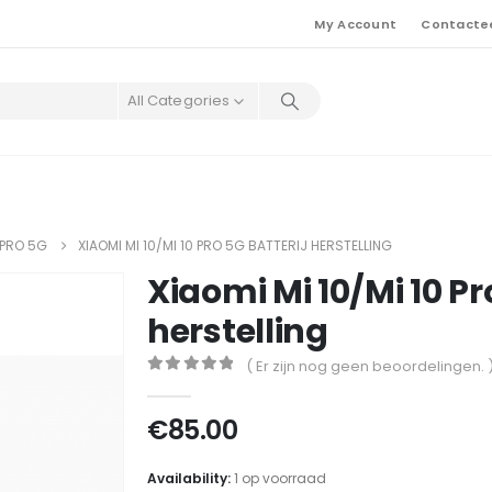
My Account
Contacte
All Categories
0 PRO 5G
XIAOMI MI 10/MI 10 PRO 5G BATTERIJ HERSTELLING
Xiaomi Mi 10/Mi 10 Pr
herstelling
( Er zijn nog geen beoordelingen. 
0
out of 5
€
85.00
Availability:
1 op voorraad