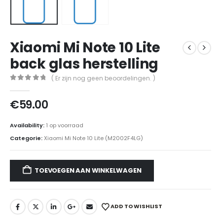
Xiaomi Mi Note 10 Lite
back glas herstelling
( Er zijn nog geen beoordelingen. )
0
out of 5
€
59.00
Availability:
1 op voorraad
Categorie:
Xiaomi Mi Note 10 Lite (M2002F4LG)
TOEVOEGEN AAN WINKELWAGEN
ADD TO WISHLIST