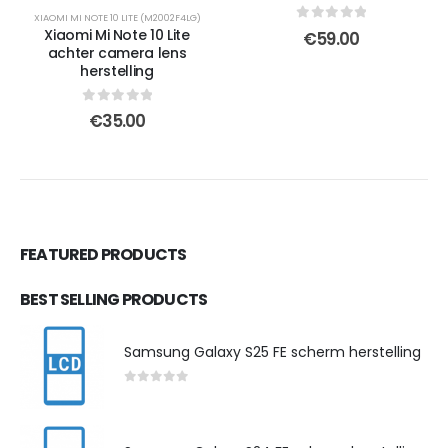
XIAOMI MI NOTE 10 LITE (M2002F4LG)
0
out of 5
Xiaomi Mi Note 10 Lite
€
59.00
achter camera lens
herstelling
0
out of 5
€
35.00
FEATURED PRODUCTS
BEST SELLING PRODUCTS
Samsung Galaxy S25 FE scherm herstelling
0
out of 5