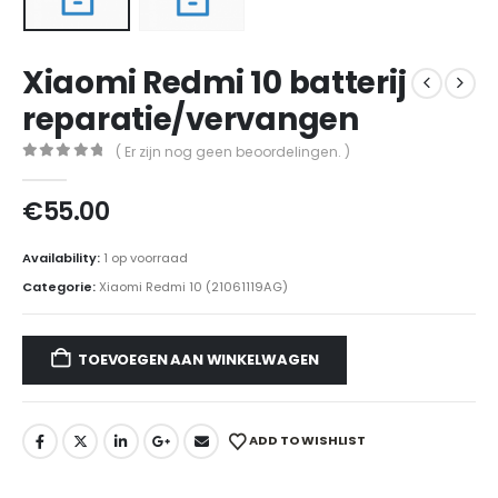
Xiaomi Redmi 10 batterij
reparatie/vervangen
( Er zijn nog geen beoordelingen. )
0
out of 5
€
55.00
Availability:
1 op voorraad
Categorie:
Xiaomi Redmi 10 (21061119AG)
TOEVOEGEN AAN WINKELWAGEN
ADD TO WISHLIST