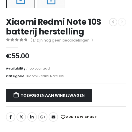
Xiaomi Redmi Note 10S
batterij herstelling
( Er zijn nog geen beoordelingen. )
0
out of 5
€
55.00
Availability:
1 op voorraad
Categorie:
Xiaomi Redmi Note 10S
TOEVOEGEN AAN WINKELWAGEN
ADD TO WISHLIST