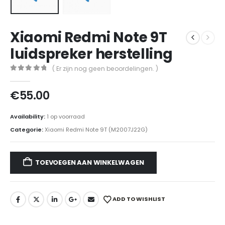
Xiaomi Redmi Note 9T
luidspreker herstelling
( Er zijn nog geen beoordelingen. )
0
out of 5
€
55.00
Availability:
1 op voorraad
Categorie:
Xiaomi Redmi Note 9T (M2007J22G)
TOEVOEGEN AAN WINKELWAGEN
ADD TO WISHLIST