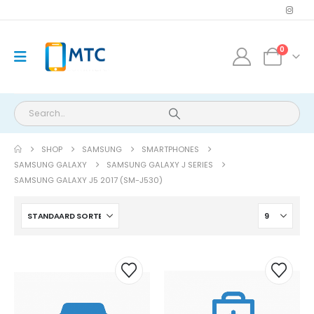
0
SHOP
SAMSUNG
SMARTPHONES
iPhone 7 batterij herstelling
SAMSUNG GALAXY
SAMSUNG GALAXY J SERIES
SAMSUNG GALAXY J5 2017 (SM-J530)
0
out of 5
Oorspronkelijke
Huidige
€
45.00
€
59.00
prijs
prijs
was:
is:
€59.00.
€45.00.
iPhone 7 laadconnector herstelling
0
out of 5
€
59.00