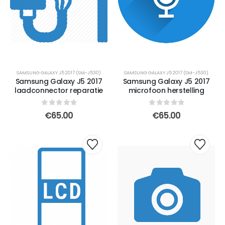
SAMSUNG GALAXY J5 2017 (SM-J530)
SAMSUNG GALAXY J5 2017 (SM-J530)
Samsung Galaxy J5 2017
Samsung Galaxy J5 2017
laadconnector reparatie
microfoon herstelling
0
out of 5
0
out of 5
€
65.00
€
65.00