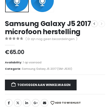
Samsung Galaxy J5 2017
microfoon herstelling
( Er zijn nog geen beoordelingen. )
0
out of 5
€
65.00
Availability:
1 op voorraad
Categorie:
Samsung Galaxy J5 2017 (SM-J530)
TOEVOEGEN AAN WINKELWAGEN
ADD TO WISHLIST