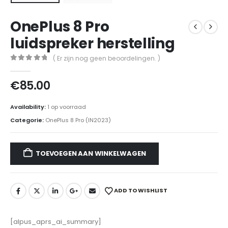
OnePlus 8 Pro
luidspreker herstelling
( Er zijn nog geen beoordelingen. )
0
out of 5
€
85.00
Availability:
1 op voorraad
Categorie:
OnePlus 8 Pro (IN2023)
TOEVOEGEN AAN WINKELWAGEN
ADD TO WISHLIST
[alpus_aprs_ai_summary]