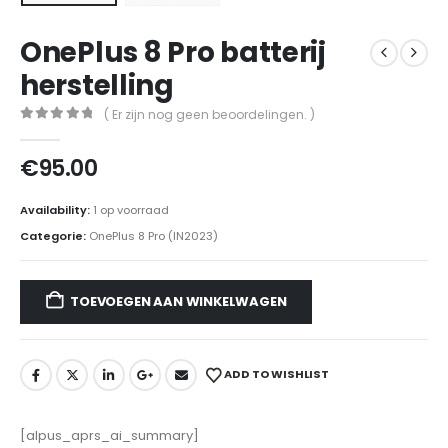
OnePlus 8 Pro batterij
herstelling
( Er zijn nog geen beoordelingen. )
0
out of 5
€
95.00
Availability:
1 op voorraad
Categorie:
OnePlus 8 Pro (IN2023)
TOEVOEGEN AAN WINKELWAGEN
ADD TO WISHLIST
[alpus_aprs_ai_summary]