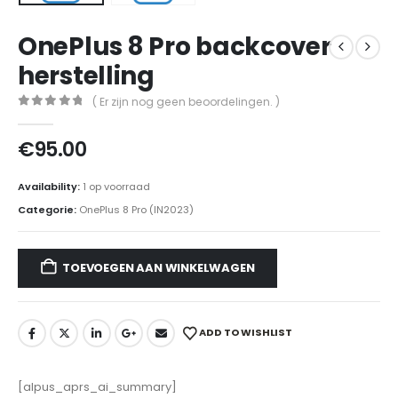
OnePlus 8 Pro backcover
herstelling
( Er zijn nog geen beoordelingen. )
0
out of 5
€
95.00
Availability:
1 op voorraad
Categorie:
OnePlus 8 Pro (IN2023)
TOEVOEGEN AAN WINKELWAGEN
ADD TO WISHLIST
[alpus_aprs_ai_summary]