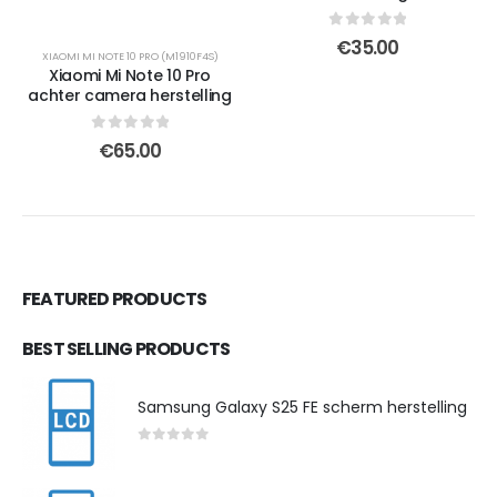
0
out of 5
€
35.00
XIAOMI MI NOTE 10 PRO (M1910F4S)
Xiaomi Mi Note 10 Pro
achter camera herstelling
0
out of 5
€
65.00
FEATURED PRODUCTS
BEST SELLING PRODUCTS
Samsung Galaxy S25 FE scherm herstelling
0
out of 5